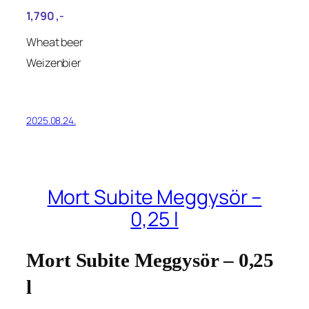
1,790‎ ,-
Wheat beer
Weizenbier
2025.08.24.
Mort Subite Meggysör –
0,25 l
Mort Subite Meggysör – 0,25
l