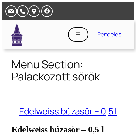
Ugrás
a
tartalomhoz
Rendelés
Menu Section:
Palackozott sörök
Edelweiss búzasör – 0,5 l
Edelweiss búzasör – 0,5 l