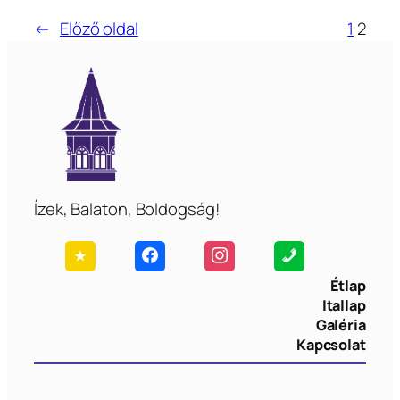
←
Előző oldal
1
2
Ízek, Balaton, Boldogság!
Étlap
Itallap
Galéria
Kapcsolat