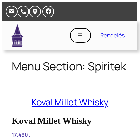
Ugrás
a
tartalomhoz
Rendelés
Menu Section:
Spiritek
Koval Millet Whisky
Koval Millet Whisky
17,490‎ ,-