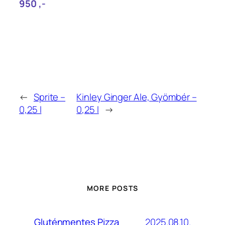
950‎ ,-
←
Sprite –
Kinley Ginger Ale, Gyömbér –
0,25 l
0,25 l
→
MORE POSTS
2025.08.10.
Gluténmentes Pizza