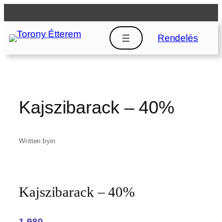
Ugrás
a
tartalomhoz
Rendelés
Kajszibarack – 40%
Written by
in
Kajszibarack – 40%
1,980‎ ,-