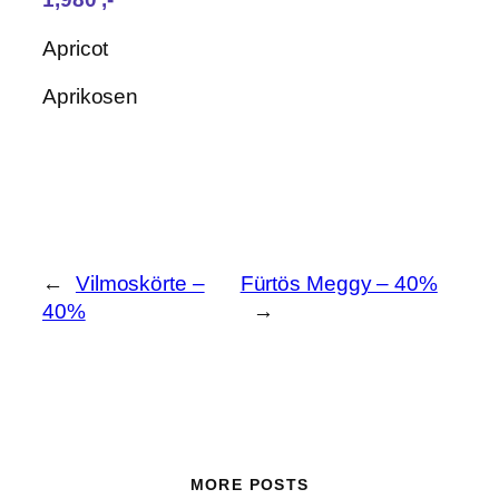
Apricot
Aprikosen
←
Vilmoskörte –
Fürtös Meggy – 40%
40%
→
MORE POSTS