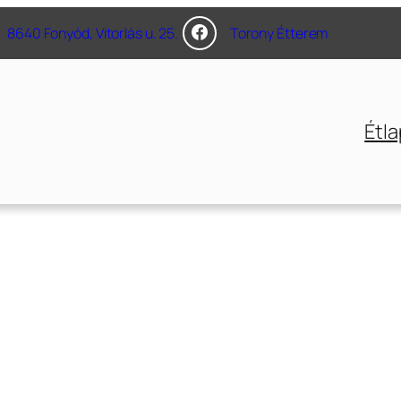
8640 Fonyód, Vitorlás u. 25.
Torony Étterem
Étla