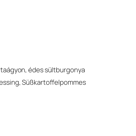
látaágyon, édes sültburgonya
ressing, Süßkartoffelpommes