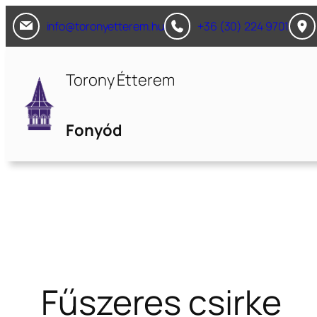
Ugrás
info@toronyetterem.hu
+36 (30) 224 9701
a
tartalomhoz
Torony Étterem
Fonyód
Fűszeres csirke