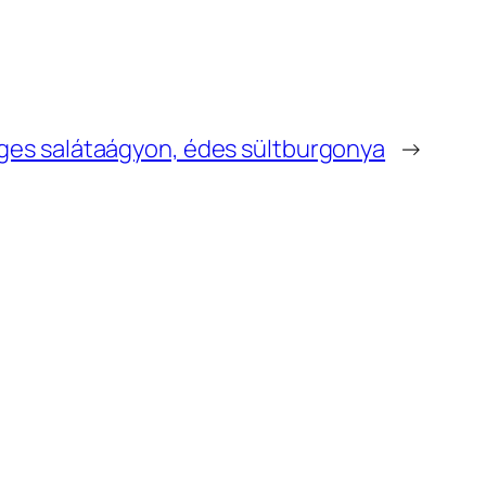
nges salátaágyon, édes sültburgonya
→