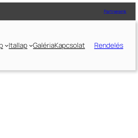
Partnereink
p
Itallap
Galéria
Kapcsolat
Rendelés