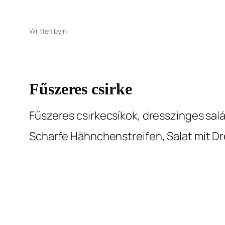
Written by
in
Fűszeres csirke
Fűszeres csirkecsíkok, dresszinges sa
Scharfe Hähnchenstreifen, Salat mit D