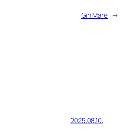
Gin Mare
→
2025.08.10.