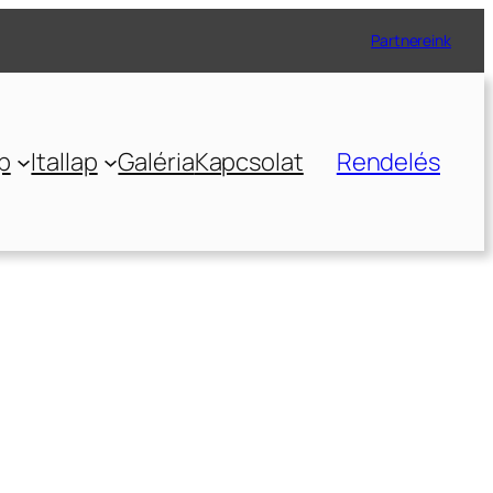
Partnereink
p
Itallap
Galéria
Kapcsolat
Rendelés