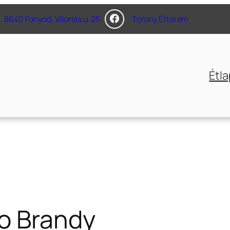
8640 Fonyód, Vitorlás u. 25.
Torony Étterem
Étla
o Brandy