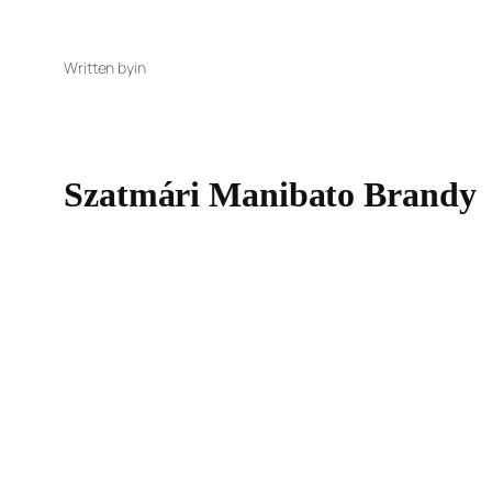
Written by
in
Szatmári Manibato Brandy