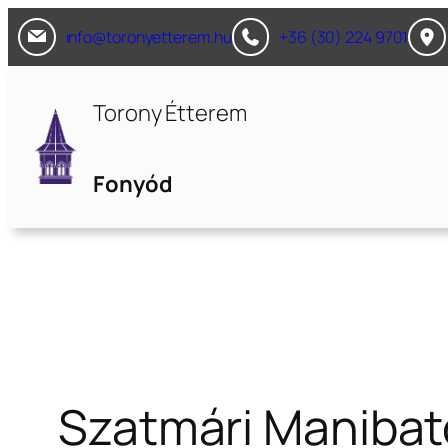
Ugrás
info@toronyetterem.hu
+36 (30) 224 9701
a
tartalomhoz
Torony Étterem
Fonyód
Szatmári Manibat