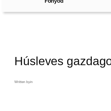
Fonyód
Húsleves gazdag
Written by
in