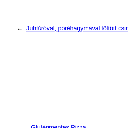
←
Juhtúróval, póréhagymával töltött cs
Gluténmentes Pizza