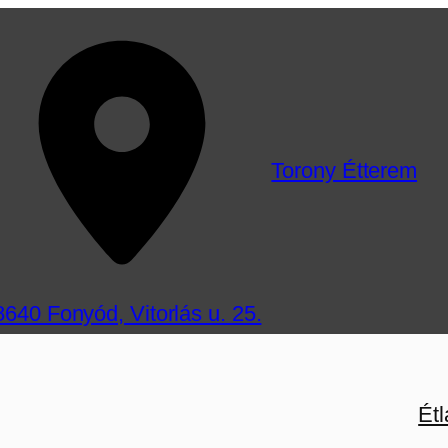
Torony Étterem
8640 Fonyód, Vitorlás u. 25.
Étl