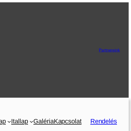
Partnereink
ap
Itallap
Galéria
Kapcsolat
Rendelés