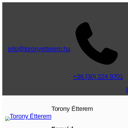
Ugrás
a
tartalomhoz
info@toronyetterem.hu
+36 (30) 224 9701
Torony Étterem