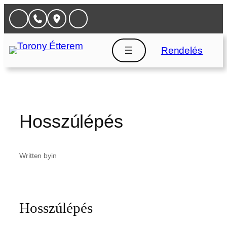
Ugrás
a
tartalomhoz
Rendelés
Hosszúlépés
Written by
in
Hosszúlépés