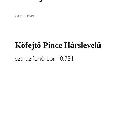
Written by
in
Kőfejtő Pince Hárslevelű
száraz fehérbor – 0,75 l