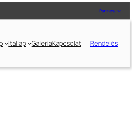
Partnereink
p
Itallap
Galéria
Kapcsolat
Rendelés