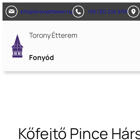
Ugrás
info@toronyetterem.hu
+36 (30) 224 9701
a
tartalomhoz
Torony Étterem
Fonyód
Kőfejtő Pince Hár