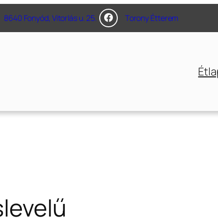
8640 Fonyód, Vitorlás u. 25.
Torony Étterem
Étla
slevelű