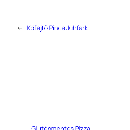
←
Kőfejtő Pince Juhfark
Gluténmentes Pizza