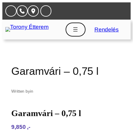
Ugrás
a
tartalomhoz
Rendelés
Garamvári – 0,75 l
Written by
in
Garamvári – 0,75 l
9,850‎ ,-