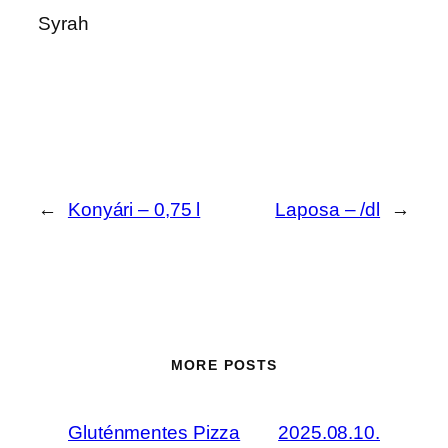
Syrah
←
Konyári – 0,75 l
Laposa – /dl
→
MORE POSTS
Gluténmentes Pizza
2025.08.10.