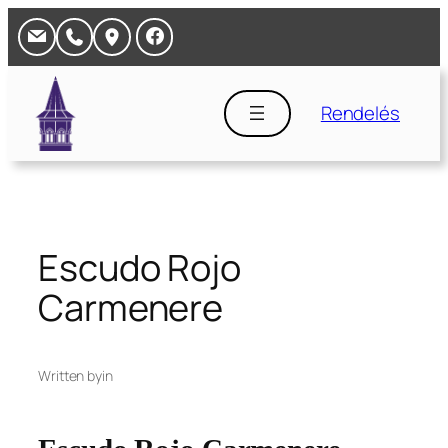
Ugrás
a
tartalomhoz
Rendelés
Escudo Rojo
Carmenere
Written by
in