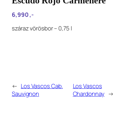
Escudo Rojo Carmenere
6,990‎ ,-
száraz vörösbor – 0,75 l
←
Los Vascos Cab.
Los Vascos
Sauvignon
Chardonnay
→