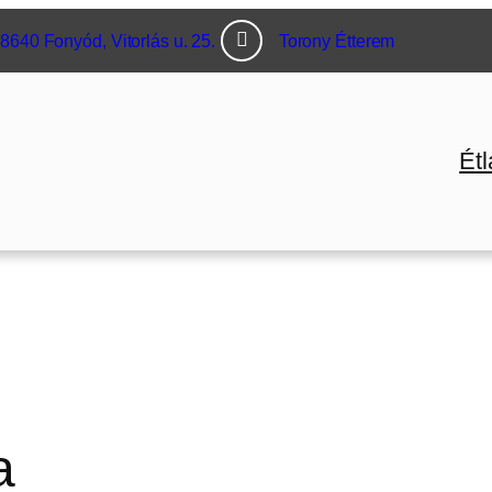
8640 Fonyód, Vitorlás u. 25.
Torony Étterem
Étl
a