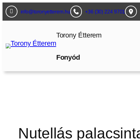
Ugrás
info@toronyetterem.hu
+36 (30) 224 9701
a
tartalomhoz
Torony Étterem
Fonyód
Nutellás palacsint