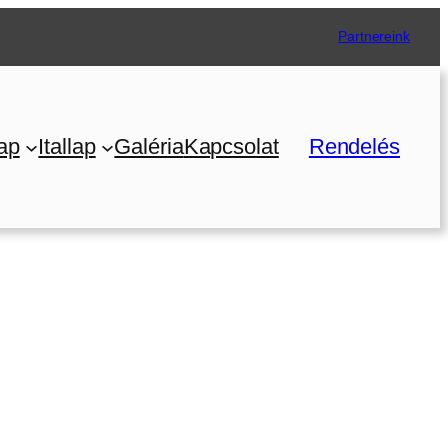
Partnereink
ap
Itallap
Galéria
Kapcsolat
Rendelés