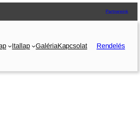
Partnereink
ap
Itallap
Galéria
Kapcsolat
Rendelés