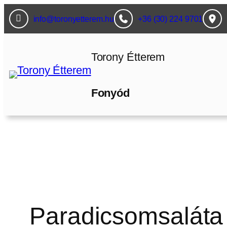
Ugrás
info@toronyetterem.hu
+36 (30) 224 9701
a
tartalomhoz
Torony Étterem
Fonyód
Paradicsomsaláta