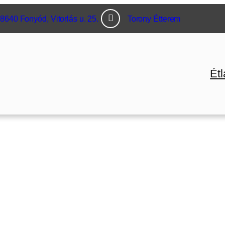
8640 Fonyód, Vitorlás u. 25.
Torony Étterem
Étl