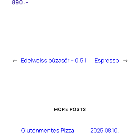
890‎ ,-
←
Edelweiss búzasör – 0,5 l
Espresso
→
MORE POSTS
2025.08.10.
Gluténmentes Pizza