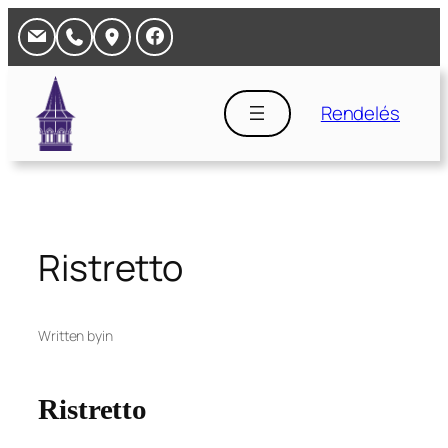
Ugrás
a
tartalomhoz
Rendelés
Ristretto
Written by
in
Ristretto