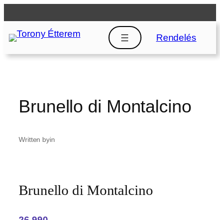
Ugrás
a
tartalomhoz
Rendelés
Brunello di Montalcino
Written by
in
Brunello di Montalcino
26,990‎ ,-