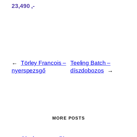
23,490‎ ,-
←
Törley Francois –
Teeling Batch –
nyerspezsgő
díszdobozos
→
MORE POSTS