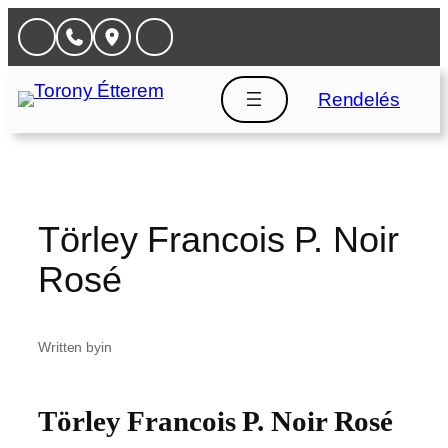
Ugrás
a
tartalomhoz
Rendelés
Törley Francois P. Noir
Rosé
Written by
in
Törley Francois P. Noir Rosé