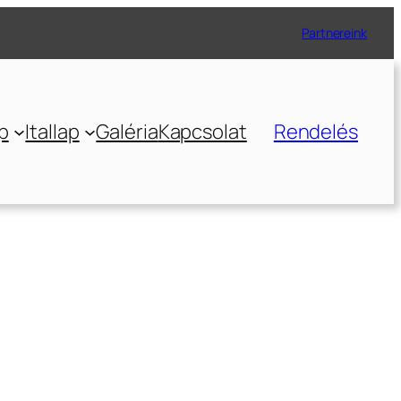
Partnereink
p
Itallap
Galéria
Kapcsolat
Rendelés