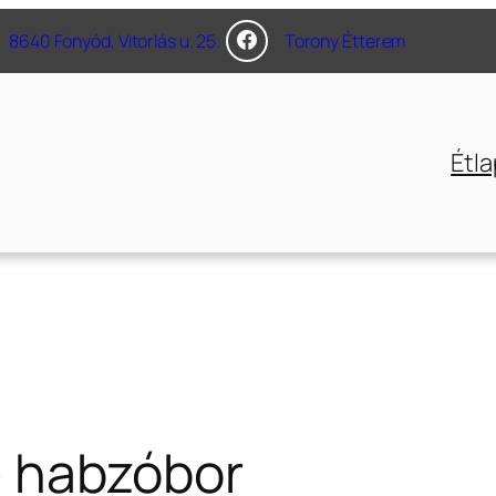
8640 Fonyód, Vitorlás u. 25.
Torony Étterem
Étla
– habzóbor