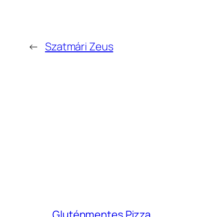
←
Szatmári Zeus
Gluténmentes Pizza