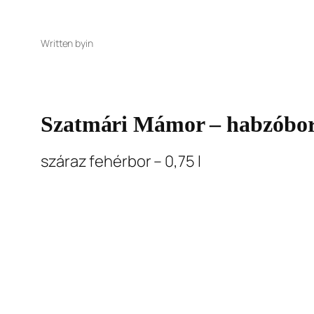
Written by
in
Szatmári Mámor – habzóbo
száraz fehérbor – 0,75 l