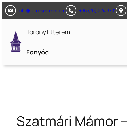
Ugrás
info@toronyetterem.hu
+36 (30) 224 9701
a
tartalomhoz
Torony Étterem
Fonyód
Szatmári Mámor 