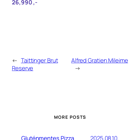
26,990‎ ,-
←
Taittinger Brut
Alfred Gratien Mileime
Reserve
→
MORE POSTS
2025.08.10.
Gluténmentes Pizza