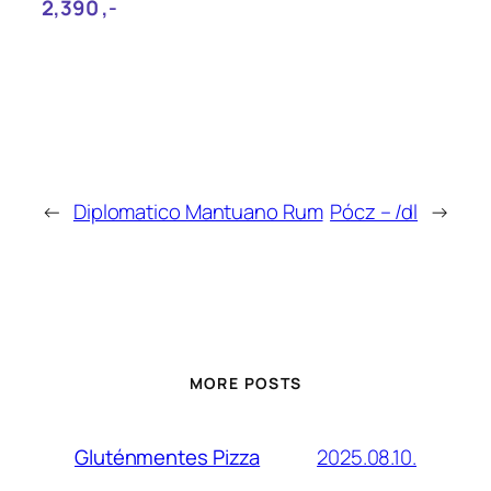
2,390‎ ,-
←
Diplomatico Mantuano Rum
Pócz – /dl
→
MORE POSTS
2025.08.10.
Gluténmentes Pizza