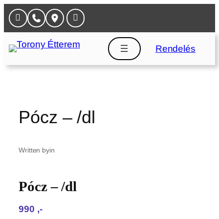
Ugrás
a
tartalomhoz
Rendelés
Pócz – /dl
Written by
in
Pócz – /dl
990‎ ,-