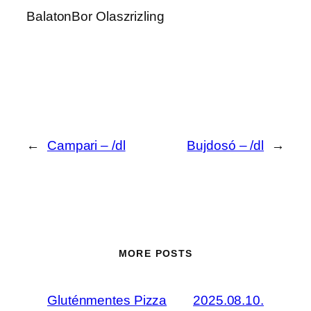
BalatonBor Olaszrizling
←
Campari – /dl
Bujdosó – /dl
→
MORE POSTS
Gluténmentes Pizza
2025.08.10.