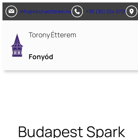
Ugrás
info@toronyetterem.hu
+36 (30) 224 9701
a
tartalomhoz
Torony Étterem
Fonyód
Budapest Spark