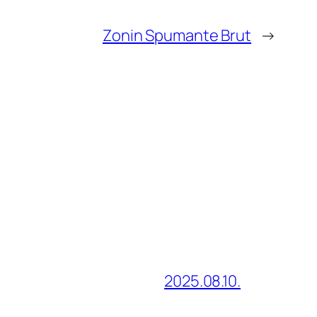
Zonin Spumante Brut
→
2025.08.10.