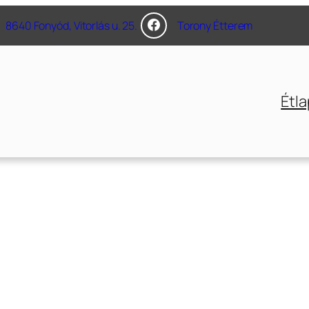
8640 Fonyód, Vitorlás u. 25.
Torony Étterem
Étla