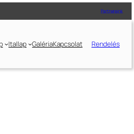
Partnereink
p
Itallap
Galéria
Kapcsolat
Rendelés